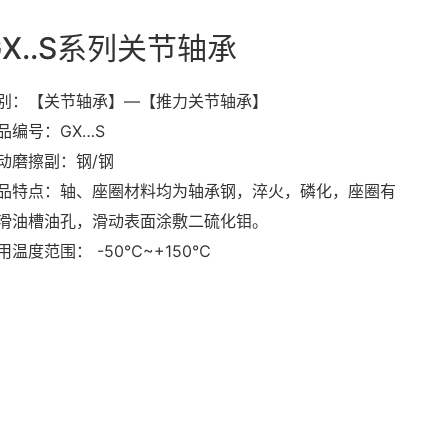
GX..S系列关节轴承
别：【关节轴承】—【推力关节轴承】
品编号：GX…S
动磨擦副：钢/钢
品特点：轴、座圈材料均为轴承钢，淬火，磷化，座圈有
滑油槽油孔，滑动表面涂敷二硫化钼。
用温度范围： -50℃~+150℃