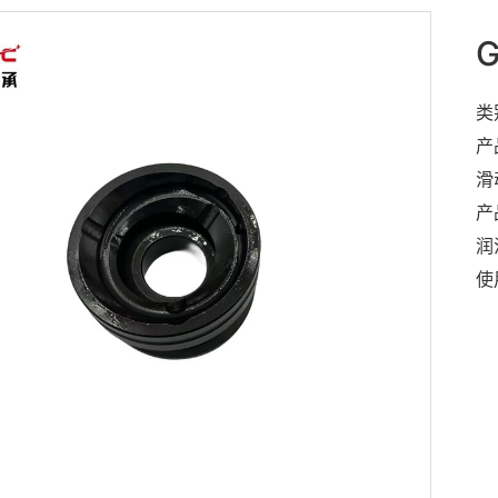
类
产
滑
产
润
使